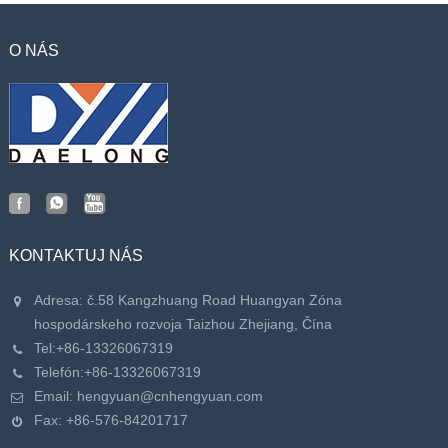
O NÁS
KONTAKTUJ NÁS
Adresa: č.58 Kangzhuang Road Huangyan Zóna
hospodárskeho rozvoja Taizhou Zhejiang, Čína
Tel:
+86-13326067319
Telefón:
+86-13326067319
Email:
hengyuan@cnhengyuan.com
Fax: +86-576-84201717