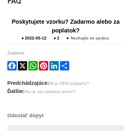
FAQ
Poskytujete vzorku? Zadarmo alebo za
poplatok?
●
2022-05-12
●
2
●
Nechajte mi správu
Zadarmo.
Facebook
X
WhatsApp
Pinterest
LinkedIn
Share
Predchádzajúce:
Ak je OEM prijateľný?
Ďalšie:
Aký je váš platobný termín?
Odoslať dopyt