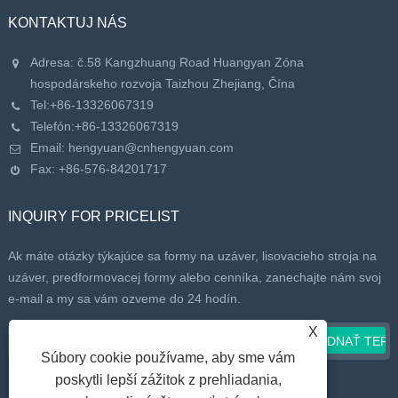
KONTAKTUJ NÁS
Adresa: č.58 Kangzhuang Road Huangyan Zóna
hospodárskeho rozvoja Taizhou Zhejiang, Čína
Tel:
+86-13326067319
Telefón:
+86-13326067319
Email:
hengyuan@cnhengyuan.com
Fax: +86-576-84201717
INQUIRY FOR PRICELIST
Ak máte otázky týkajúce sa formy na uzáver, lisovacieho stroja na
uzáver, predformovacej formy alebo cenníka, zanechajte nám svoj
e-mail a my sa vám ozveme do 24 hodín.
X
Súbory cookie používame, aby sme vám
poskytli lepší zážitok z prehliadania,