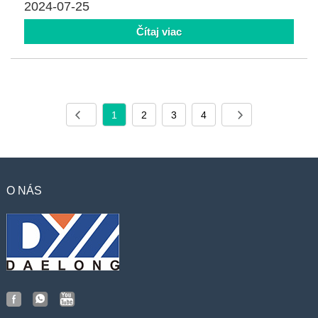
2024-07-25
Čítaj viac
1
2
3
4
O NÁS