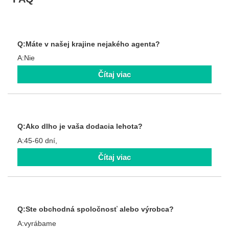
Q:Máte v našej krajine nejakého agenta?
A:Nie
Čítaj viac
Q:Ako dlho je vaša dodacia lehota?
A:45-60 dní,
Čítaj viac
Q:Ste obchodná spoločnosť alebo výrobca?
A:vyrábame