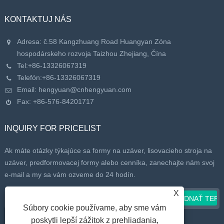
KONTAKTUJ NÁS
Adresa: č.58 Kangzhuang Road Huangyan Zóna
hospodárskeho rozvoja Taizhou Zhejiang, Čína
Tel:
+86-13326067319
Telefón:
+86-13326067319
Email:
hengyuan@cnhengyuan.com
Fax: +86-576-84201717
INQUIRY FOR PRICELIST
Ak máte otázky týkajúce sa formy na uzáver, lisovacieho stroja na
uzáver, predformovacej formy alebo cenníka, zanechajte nám svoj
e-mail a my sa vám ozveme do 24 hodín.
X
Súbory cookie používame, aby sme vám
poskytli lepší zážitok z prehliadania,