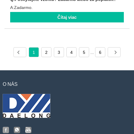
A:Zadarmo.
Čítaj viac
1
2
3
4
5
...
6
O NÁS