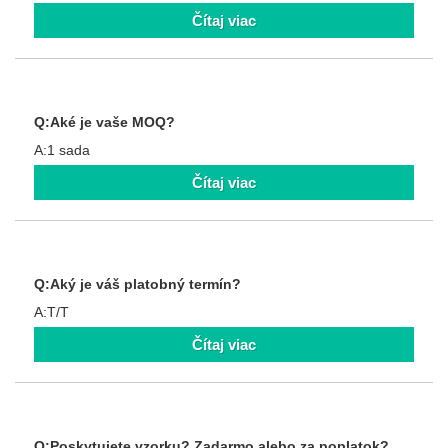
Čítaj viac
Q:Aké je vaše MOQ?
A:1 sada
Čítaj viac
Q:Aký je váš platobný termín?
A:T/T
Čítaj viac
Q:Poskytujete vzorku? Zadarmo alebo za poplatok?