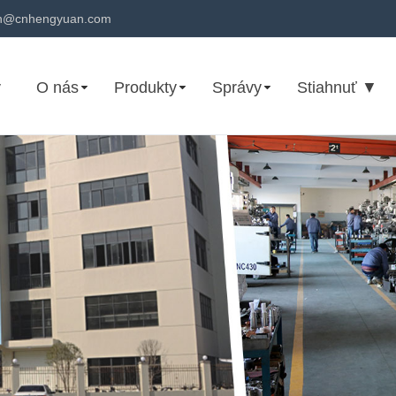
n@cnhengyuan.com
v
O nás
Produkty
Správy
Stiahnuť ▼