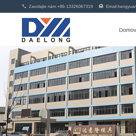
Zavolajte nám:
+86-13326067319
Email:
hengyua
Domo