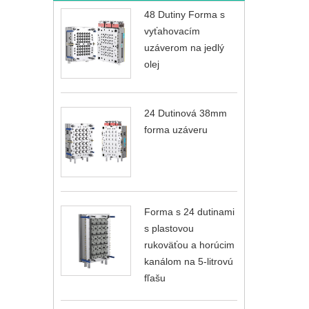
48 Dutiny Forma s
vyťahovacím
uzáverom na jedlý
olej
24 Dutinová 38mm
forma uzáveru
Forma s 24 dutinami
s plastovou
rukoväťou a horúcim
kanálom na 5-litrovú
fľašu