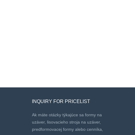
INQUIRY FOR PRICELIST
Ak máte otázky týkajúce sa formy na
uzáver, lisovacieho stroja na uzáver,
predformovacej formy alebo cenníka,