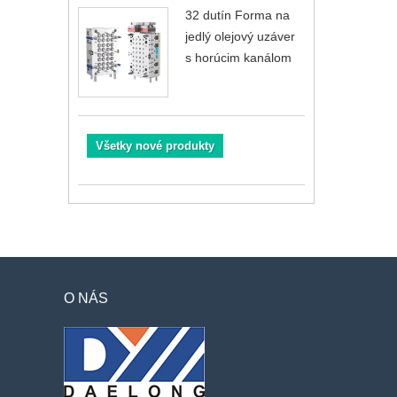
32 dutín Forma na
jedlý olejový uzáver
s horúcim kanálom
Všetky nové produkty
O NÁS