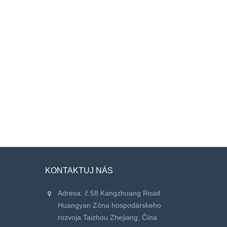
KONTAKTUJ NÁS
Adresa: č.58 Kangzhuang Road
Huangyan Zóna hospodárskeho
rozvoja Taizhou Zhejiang, Čína