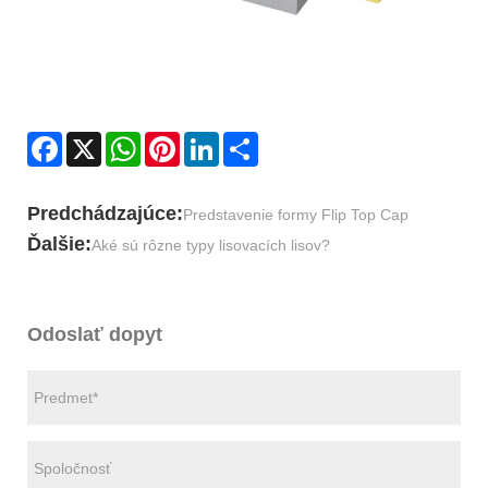
Facebook
X
WhatsApp
Pinterest
LinkedIn
Share
Predchádzajúce:
Predstavenie formy Flip Top Cap
Ďalšie:
Aké sú rôzne typy lisovacích lisov?
Odoslať dopyt