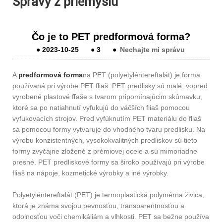
Správy z priemyslu
Čo je to PET predformová forma?
●
2023-10-25
●
3
●
Nechajte mi správu
A
predformová forma
na PET (polyetyléntereftalát) je forma
používaná pri výrobe PET fliaš. PET predlisky sú malé, vopred
vyrobené plastové fľaše s tvarom pripomínajúcim skúmavku,
ktoré sa po natiahnutí vyfukujú do väčších fliaš pomocou
vyfukovacích strojov. Pred vyfúknutím PET materiálu do fliaš
sa pomocou formy vytvaruje do vhodného tvaru predlisku. Na
výrobu konzistentných, vysokokvalitných predliskov sú tieto
formy zvyčajne zložené z prémiovej ocele a sú mimoriadne
presné. PET predliskové formy sa široko používajú pri výrobe
fliaš na nápoje, kozmetické výrobky a iné výrobky.
Polyetyléntereftalát (PET) je termoplastická polymérna živica,
ktorá je známa svojou pevnosťou, transparentnosťou a
odolnosťou voči chemikáliám a vlhkosti. PET sa bežne používa