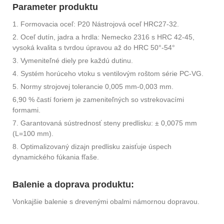
Parameter produktu
1. Formovacia oceľ: P20 Nástrojová oceľ HRC27-32.
2. Oceľ dutín, jadra a hrdla: Nemecko 2316 s HRC 42-45,
vysoká kvalita s tvrdou úpravou až do HRC 50°-54°
3. Vymeniteľné diely pre každú dutinu.
4. Systém horúceho vtoku s ventilovým roštom série PC-VG.
5. Normy strojovej tolerancie 0,005 mm-0,003 mm.
6,90 % častí foriem je zameniteľných so vstrekovacími
formami.
7. Garantovaná sústrednosť steny predlisku: ± 0,0075 mm
(L=100 mm).
8. Optimalizovaný dizajn predlisku zaisťuje úspech
dynamického fúkania fľaše.
Balenie a doprava produktu:
Vonkajšie balenie s drevenými obalmi námornou dopravou.