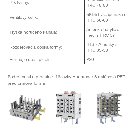
Krk formy:
HRC 45-50
SKD51 z Japonska s
Ventilový kolík:
HRC 58-60
Amerika berýliová
Tryska horúceho kanála:
meď s HRC 37
H13 z Ameriky s
Rozdeľovacia doska formy:
HRC 35-38
Formujte ďalší plech:
P20
Podrobnosti o produkte: 16cavity Hot ruuner 3 galónová PET
predformová forma