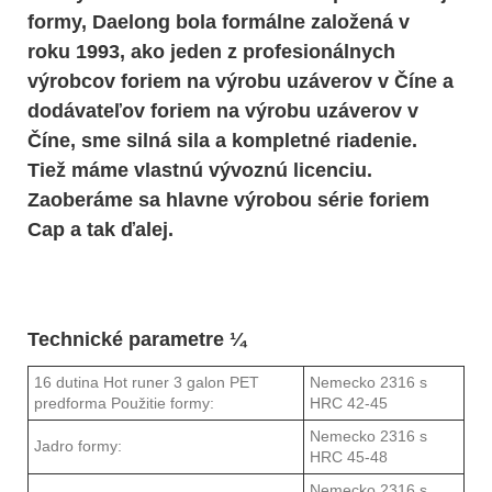
formy, Daelong bola formálne založená v
roku 1993, ako jeden z profesionálnych
výrobcov foriem na výrobu uzáverov v Číne a
dodávateľov foriem na výrobu uzáverov v
Číne, sme silná sila a kompletné riadenie.
Tiež máme vlastnú vývoznú licenciu.
Zaoberáme sa hlavne výrobou série foriem
Cap a tak ďalej.
Technické parametre ¼
16 dutina Hot runer 3 galon PET
Nemecko 2316 s
predforma Použitie formy:
HRC 42-45
Nemecko 2316 s
Jadro formy:
HRC 45-48
Nemecko 2316 s