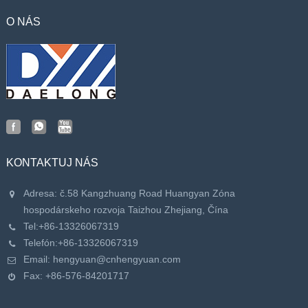
O NÁS
KONTAKTUJ NÁS
Adresa: č.58 Kangzhuang Road Huangyan Zóna
hospodárskeho rozvoja Taizhou Zhejiang, Čína
Tel:
+86-13326067319
Telefón:
+86-13326067319
Email:
hengyuan@cnhengyuan.com
Fax: +86-576-84201717