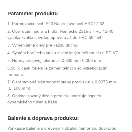
Parameter produktu
1. Formovacia oceľ: P20 Nástrojová oceľ HRC27-32.
2. Oceľ dutín, jadra a hrdla: Nemecko 2316 s HRC 42-45,
vysoká kvalita s tvrdou úpravou až do HRC 50°-54°
3. Vymeniteľné diely pre každú dutinu.
4. Systém horúceho vtoku s ventilovým roštom série PC-VG.
5. Normy strojovej tolerancie 0,005 mm-0,003 mm.
6,90 % častí foriem je zameniteľných so vstrekovacími
formami.
7. Garantovaná sústrednosť steny predlisku: ± 0,0075 mm
(L=100 mm).
8. Optimalizovaný dizajn predlisku zaisťuje úspech
dynamického fúkania fľaše.
Balenie a doprava produktu:
Vonkajšie balenie s drevenými obalmi námornou dopravou.