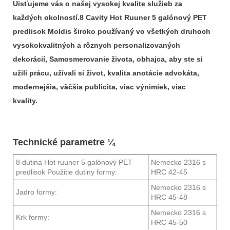
Uisťujeme vás o našej vysokej kvalite služieb za
každých okolností.8 Cavity Hot Ruuner 5 galónový PET
predlisok Moldis široko používaný vo všetkých druhoch
vysokokvalitných a rôznych personalizovaných
dekorácií, Samosmerovanie života, obhajca, aby ste si
užili prácu, užívali si život, kvalita anotácie advokáta,
modernejšia, väčšia publicita, viac výnimiek, viac
kvality.
Technické parametre ¼
8 dutina Hot ruuner 5 galónový PET
Nemecko 2316 s
predlisok Použitie dutiny formy:
HRC 42-45
Nemecko 2316 s
Jadro formy:
HRC 45-48
Nemecko 2316 s
Krk formy:
HRC 45-50