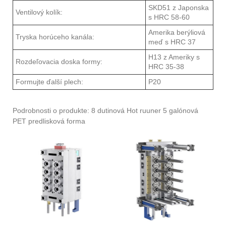
SKD51 z Japonska
Ventilový kolík:
s HRC 58-60
Amerika berýliová
Tryska horúceho kanála:
meď s HRC 37
H13 z Ameriky s
Rozdeľovacia doska formy:
HRC 35-38
Formujte ďalší plech:
P20
Podrobnosti o produkte: 8 dutinová Hot ruuner 5 galónová
PET predlisková forma