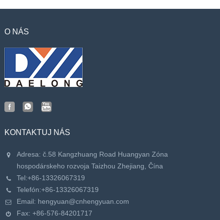
O NÁS
KONTAKTUJ NÁS
Adresa: č.58 Kangzhuang Road Huangyan Zóna
hospodárskeho rozvoja Taizhou Zhejiang, Čína
Tel:
+86-13326067319
Telefón:
+86-13326067319
Email:
hengyuan@cnhengyuan.com
Fax: +86-576-84201717