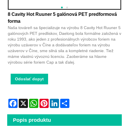
8 Cavity Hot Ruuner 5 galónová PET predformová
forma
Naša továreň sa špecializuje na výrobu 8 Cavity Hot Ruuner 5
galónových PET predliskov, Daelong bola formálne založená v
roku 1993, ako jeden z profesionálnych výrobcov foriem na
výrobu uzáverov v Číne a dodávateľov foriem na výrobu
uzáverov v Číne, sme silná sila a kompletné riadenie. Tiež
máme vlastnú vývoznú licenciu. Zaoberáme sa hlavne
výrobou série foriem Cap a tak ďalej.
Odoslať dopyt
Facebook
X
WhatsApp
Pinterest
LinkedIn
Share
Popis produktu