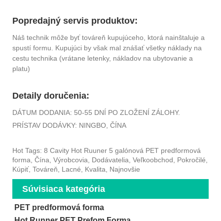
Popredajný servis produktov:
Náš technik môže byť továreň kupujúceho, ktorá nainštaluje a
spustí formu. Kupujúci by však mal znášať všetky náklady na
cestu technika (vrátane letenky, nákladov na ubytovanie a
platu)
Detaily doručenia:
DÁTUM DODANIA: 50-55 DNÍ PO ZLOŽENÍ ZÁLOHY.
PRÍSTAV DODÁVKY: NINGBO, ČÍNA
Hot Tags: 8 Cavity Hot Ruuner 5 galónová PET predformová
forma, Čína, Výrobcovia, Dodávatelia, Veľkoobchod, Pokročilé,
Kúpiť, Továreň, Lacné, Kvalita, Najnovšie
Súvisiaca kategória
PET predformová forma
Hot Runner PET Prefom Forma